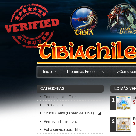
Inicio
Preguntas Frecuentes
¿Cómo com
CATEGORÍAS
¡LO MÁS VE
Personajes de Tibia
1
1
$
Tibia Coins.
Cristal Coins (Dinero de Tibia)
P
2
Premium Time Tibia
$
Extra service para Tibia