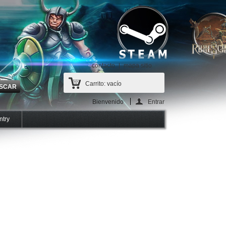
contacto
mapa sitio
Carrito:
vacío
Bienvenido
Entrar
ntry