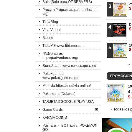
Bots (Solo para OT SERVERS)
2
3
$
Proxys (Programas para reducir el
lag)
TibiaRing
D
4
$
Visa Virtual
Steam
1
TibiaME www.tibiame.com
5
$
PAdventures
http://padventures.org/
» 
RuneScape www.runescape.com
Pokexgames
PROMOCION
www.pokexgames.com
Medivia https://medivia.online/
10
4
Pokerstars (Dolares)
$ 
TARJETAS GOOGLE PLAY USA
» Todas los
Game Cards
KARMA COINS
Pgsharp - BOT para POKEMON
GO