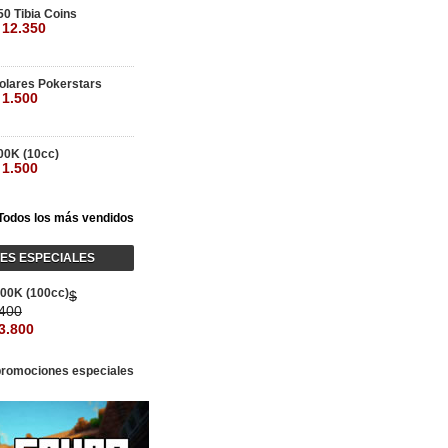
50 Tibia Coins
 12.350
olares Pokerstars
 1.500
00K (10cc)
 1.500
Todos los más vendidos
ES ESPECIALES
00K (100cc)
$
.400
3.800
 promociones especiales