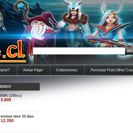
prar?
Avisar Pago
Cotizaciones
Purchase From Other Cou
NDIDO!
000K (100cc)
 3.800
remium time 30 dias
 12.350