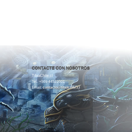
CONTACTE CON NOSOTROS
TibiaChile.cl
Tel.: +569 44522001
Email:
contacto@tibiachile.cl