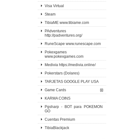
Visa Virtual
Steam
TibiaME www.tibiame.com
PAdventures
http://padventures.org/
RuneScape www.runescape.com
Pokexgames
www.pokexgames.com
Medivia https://medivia.online/
Pokerstars (Dolares)
TARJETAS GOOGLE PLAY USA
Game Cards
KARMA COINS
Pgsharp - BOT para POKEMON
GO
Cuentas Premium
TibiaBlackjack