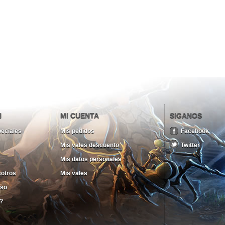
N
MI CUENTA
SIGANOS
eciales
Mis pedidos
Facebook
Mis vales descuento
Twitter
Mis datos personales
sotros
Mis vales
uso
?