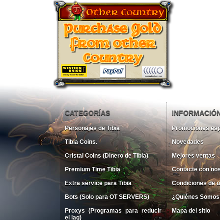
CATEGORÍAS
INFORMACIÓ
Personajes de Tibia
Promociones esp
Tibia Coins.
Novedades
Cristal Coins (Dinero de Tibia)
Mejores ventas
Premium Time Tibia
Contacte con no
Extra service para Tibia
Condiciones de 
Bots (Solo para OT SERVERS)
¿Quiénes Somos
Proxys (Programas para reducir
Mapa del sitio
el lag)