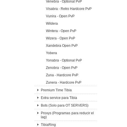
Venebra - Optional PvP
Visabra - Retro Hardcore PvP
Vunira - Open PvP
Wildera
Wintera - Open PvP
Wizera - Open PvP
Xandebra Open PvP
Yobera
Yonabra - Optional PvP
Zenobra - Open PvP
Zuna - Hardcore PvP
Zunera - Hardcore PvP
Premium Time Tibia
Extra service para Tibia
Bots (Solo para OT SERVERS)
Proxys (Programas para reducir el
lag)
TibiaRing