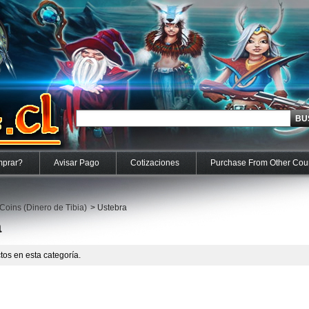
prar?
Avisar Pago
Cotizaciones
Purchase From Other Cou
 Coins (Dinero de Tibia)
>
Ustebra
a
os en esta categoría.