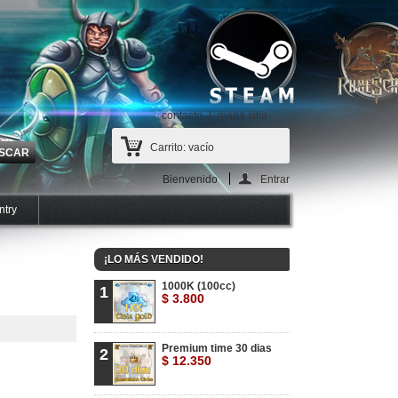
contacto
mapa sitio
Carrito:
vacío
Bienvenido
Entrar
ntry
¡LO MÁS VENDIDO!
1000K (100cc)
1
$ 3.800
Premium time 30 dias
2
$ 12.350