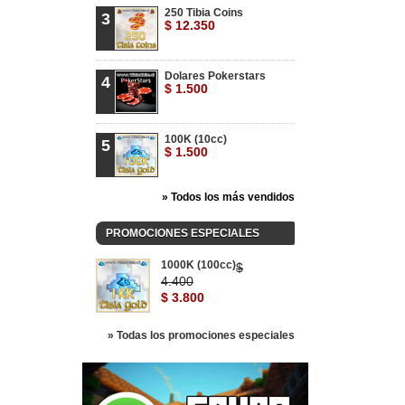
250 Tibia Coins
3
$ 12.350
Dolares Pokerstars
4
$ 1.500
100K (10cc)
5
$ 1.500
» Todos los más vendidos
PROMOCIONES ESPECIALES
1000K (100cc)
$
4.400
$ 3.800
» Todas los promociones especiales