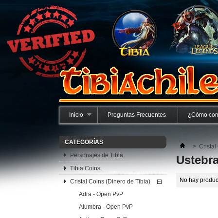
Inicio
Preguntas Frecuentes
¿Cómo com
CATEGORÍAS
>
Cristal
Personajes de Tibia
Ustebr
Tibia Coins.
No hay product
Cristal Coins (Dinero de Tibia)
Adra - Open PvP
Alumbra - Open PvP