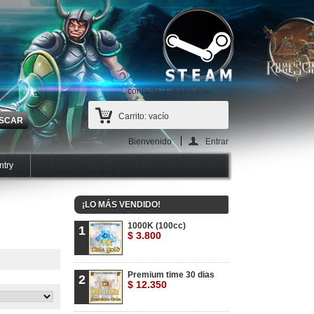
contacto
mapa sitio
Carrito:
vacío
Bienvenido
Entrar
ntry
¡LO MÁS VENDIDO!
1000K (100cc)
1
$ 3.800
Premium time 30 dias
2
$ 12.350