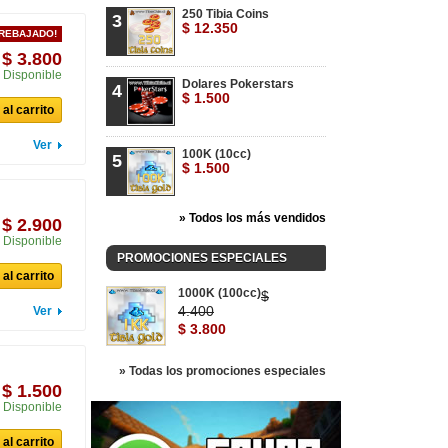
250 Tibia Coins
3
$ 12.350
 REBAJADO!
$ 3.800
Disponible
Dolares Pokerstars
4
$ 1.500
al carrito
Ver
100K (10cc)
5
$ 1.500
» Todos los más vendidos
$ 2.900
Disponible
PROMOCIONES ESPECIALES
al carrito
1000K (100cc)
$
4.400
Ver
$ 3.800
» Todas los promociones especiales
$ 1.500
Disponible
al carrito