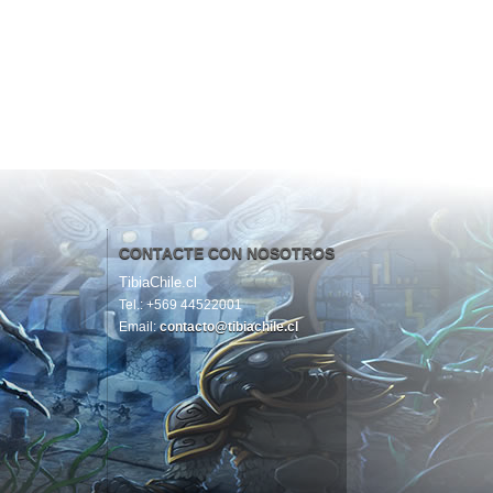
CONTACTE CON NOSOTROS
TibiaChile.cl
Tel.: +569 44522001
Email:
contacto@tibiachile.cl