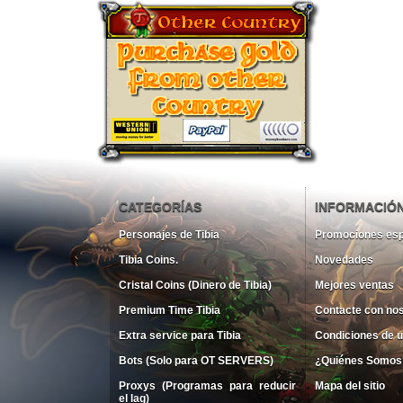
CATEGORÍAS
INFORMACIÓ
Personajes de Tibia
Promociones esp
Tibia Coins.
Novedades
Cristal Coins (Dinero de Tibia)
Mejores ventas
Premium Time Tibia
Contacte con no
Extra service para Tibia
Condiciones de 
Bots (Solo para OT SERVERS)
¿Quiénes Somos
Proxys (Programas para reducir
Mapa del sitio
el lag)