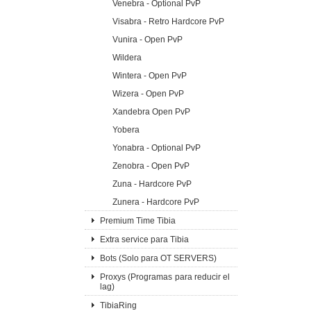
Venebra - Optional PvP
Visabra - Retro Hardcore PvP
Vunira - Open PvP
Wildera
Wintera - Open PvP
Wizera - Open PvP
Xandebra Open PvP
Yobera
Yonabra - Optional PvP
Zenobra - Open PvP
Zuna - Hardcore PvP
Zunera - Hardcore PvP
Premium Time Tibia
Extra service para Tibia
Bots (Solo para OT SERVERS)
Proxys (Programas para reducir el
lag)
TibiaRing