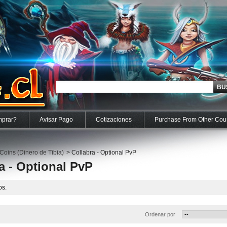
prar?
Avisar Pago
Cotizaciones
Purchase From Other Cou
 Coins (Dinero de Tibia)
>
Collabra - Optional PvP
a - Optional PvP
os.
Ordenar por