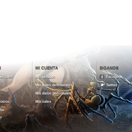
N
MI CUENTA
SIGANOS
eciales
Mis pedidos
Facebook
Mis vales descuento
Twitter
Mis datos personales
sotros
Mis vales
uso
?