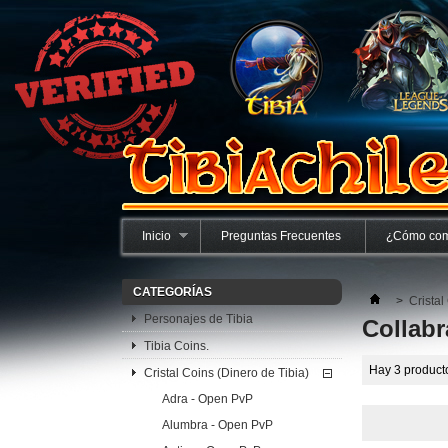
Inicio
Preguntas Frecuentes
¿Cómo com
CATEGORÍAS
>
Cristal
Personajes de Tibia
Collabr
Tibia Coins.
Hay 3 product
Cristal Coins (Dinero de Tibia)
Adra - Open PvP
Alumbra - Open PvP