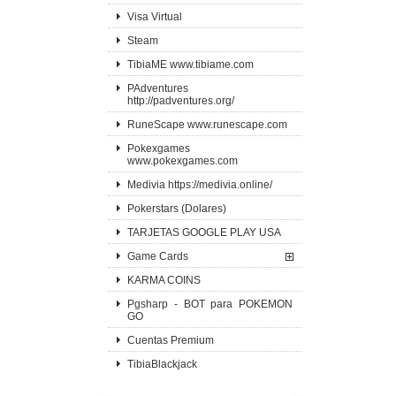
Visa Virtual
Steam
TibiaME www.tibiame.com
PAdventures
http://padventures.org/
RuneScape www.runescape.com
Pokexgames
www.pokexgames.com
Medivia https://medivia.online/
Pokerstars (Dolares)
TARJETAS GOOGLE PLAY USA
Game Cards
KARMA COINS
Pgsharp - BOT para POKEMON
GO
Cuentas Premium
TibiaBlackjack