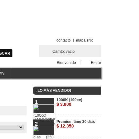
contacto
mapa sitio
Carrito:
vacío
Bienvenido
Entrar
try
¡LO MÁS VENDIDO!
1000K (100cc)
1
$ 3.800
Premium time 30 dias
2
$ 12.350