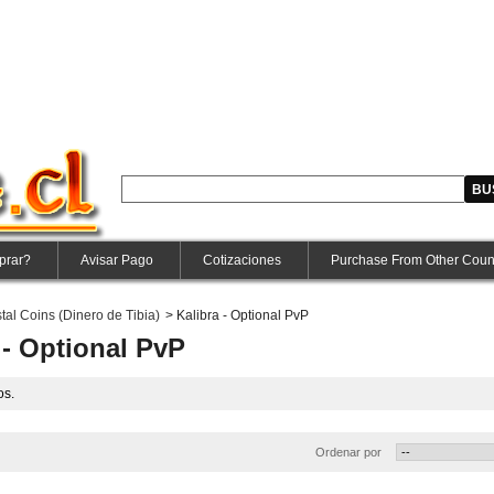
prar?
Avisar Pago
Cotizaciones
Purchase From Other Coun
stal Coins (Dinero de Tibia)
>
Kalibra - Optional PvP
 - Optional PvP
os.
Ordenar por