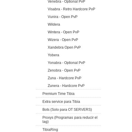
Venebra - Optional PvP
Visabra - Retro Hardcore PvP
Vunira - Open PvP
Wildera
Wintera - Open PvP
Wizera - Open PvP
Xandebra Open PvP
Yobera
Yonabra - Optional PvP
Zenobra - Open PvP
Zuna - Hardcore PvP
Zunera - Hardcore PvP
Premium Time Tibia
Extra service para Tibia
Bots (Solo para OT SERVERS)
Proxys (Programas para reducir el
lag)
TibiaRing