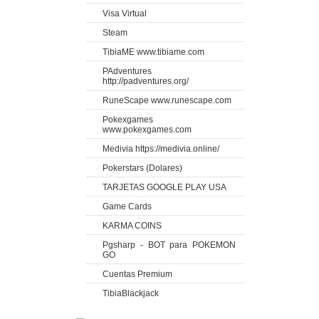
Visa Virtual
Steam
TibiaME www.tibiame.com
PAdventures
http://padventures.org/
RuneScape www.runescape.com
Pokexgames
www.pokexgames.com
Medivia https://medivia.online/
Pokerstars (Dolares)
TARJETAS GOOGLE PLAY USA
Game Cards
KARMA COINS
Pgsharp - BOT para POKEMON
GO
Cuentas Premium
TibiaBlackjack