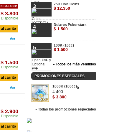
250 Tibia Coins
3
 REBAJADO!
$ 12.350
$ 3.800
Disponible
Dolares Pokerstars
4
al carrito
$ 1.500
Ver
100K (10cc)
5
$ 1.500
$ 1.500
» Todos los más vendidos
Disponible
PROMOCIONES ESPECIALES
al carrito
1000K (100cc)
$
Ver
4.400
$ 3.800
» Todas los promociones especiales
$ 2.900
Disponible
al carrito