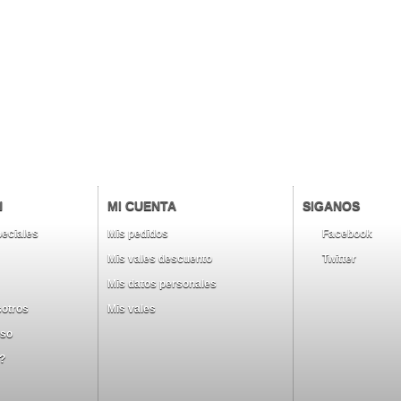
N
MI CUENTA
SIGANOS
eciales
Mis pedidos
Facebook
Mis vales descuento
Twitter
Mis datos personales
sotros
Mis vales
uso
?