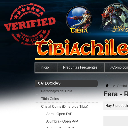
Inicio
Preguntas Frecuentes
¿Cómo com
CATEGORÍAS
>
Cristal
Personajes de Tibia
Fera - 
Tibia Coins.
Hay 3 product
Cristal Coins (Dinero de Tibia)
Adra - Open PvP
Alumbra - Open PvP