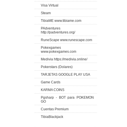
Visa Virtual
Steam
TibiaME www.tibiame.com
PAdventures
http://padventures.org/
RuneScape www.runescape.com
Pokexgames
www.pokexgames.com
Medivia https://medivia.online/
Pokerstars (Dolares)
TARJETAS GOOGLE PLAY USA
Game Cards
KARMA COINS
Pgsharp - BOT para POKEMON
GO
Cuentas Premium
TibiaBlackjack