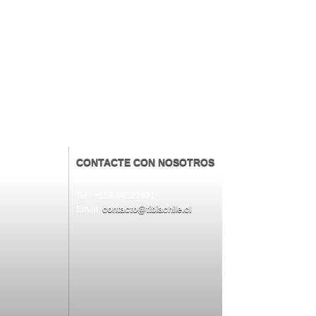
CONTACTE CON NOSOTROS
TibiaChile.cl
Tel.: +569 44522001
Email:
contacto@tibiachile.cl