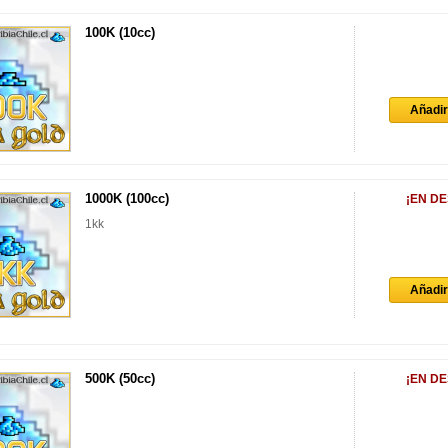
100K (10cc)
Añadir 
1000K (100cc)
¡EN D
1kk
Añadir 
500K (50cc)
¡EN D