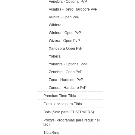
Venebra - Optional PvP
Visabra - Retro Hardcore PvP
Vunira - Open PvP
Wildera
Wintera - Open PvP
Wizera - Open PvP
Xandebra Open PvP
Yobera
Yonabra - Optional PvP
Zenobra - Open PvP
Zuna - Hardcore PvP
Zunera - Hardcore PvP
Premium Time Tibia
Extra service para Tibia
Bots (Solo para OT SERVERS)
Proxys (Programas para reducir el
lag)
TibiaRing