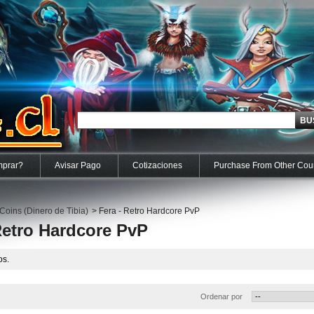
prar?
Avisar Pago
Cotizaciones
Purchase From Other Cou
 Coins (Dinero de Tibia)
>
Fera - Retro Hardcore PvP
Retro Hardcore PvP
os.
Ordenar por