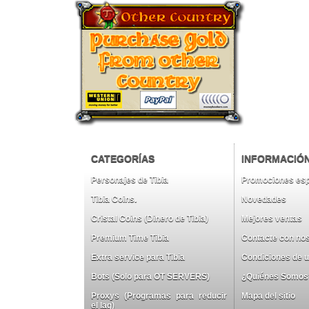
CATEGORÍAS
INFORMACIÓ
Personajes de Tibia
Promociones esp
Tibia Coins.
Novedades
Cristal Coins (Dinero de Tibia)
Mejores ventas
Premium Time Tibia
Contacte con no
Extra service para Tibia
Condiciones de 
Bots (Solo para OT SERVERS)
¿Quiénes Somos
Proxys (Programas para reducir
Mapa del sitio
el lag)