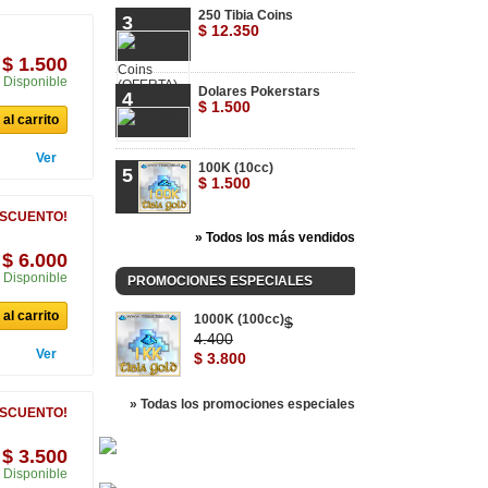
250 Tibia Coins
3
$ 12.350
$ 1.500
Disponible
Dolares Pokerstars
4
$ 1.500
al carrito
Ver
100K (10cc)
5
$ 1.500
ESCUENTO!
» Todos los más vendidos
$ 6.000
Disponible
PROMOCIONES ESPECIALES
al carrito
1000K (100cc)
$
4.400
Ver
$ 3.800
» Todas los promociones especiales
ESCUENTO!
$ 3.500
Disponible