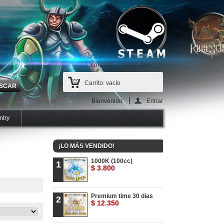
contacto
mapa sitio
Carrito:
vacío
Bienvenido
Entrar
ntry
¡LO MÁS VENDIDO!
1000K (100cc)
1
$ 3.800
Premium time 30 dias
2
$ 12.350