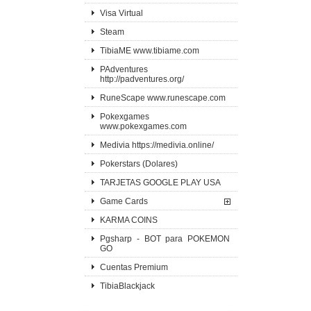
Visa Virtual
Steam
TibiaME www.tibiame.com
PAdventures
http://padventures.org/
RuneScape www.runescape.com
Pokexgames
www.pokexgames.com
Medivia https://medivia.online/
Pokerstars (Dolares)
TARJETAS GOOGLE PLAY USA
Game Cards
KARMA COINS
Pgsharp - BOT para POKEMON
GO
Cuentas Premium
TibiaBlackjack