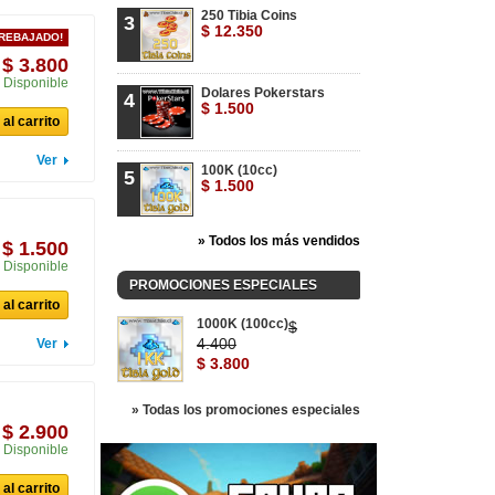
250 Tibia Coins
3
$ 12.350
 REBAJADO!
$ 3.800
Disponible
Dolares Pokerstars
4
$ 1.500
al carrito
Ver
100K (10cc)
5
$ 1.500
» Todos los más vendidos
$ 1.500
Disponible
PROMOCIONES ESPECIALES
al carrito
1000K (100cc)
$
4.400
Ver
$ 3.800
» Todas los promociones especiales
$ 2.900
Disponible
al carrito