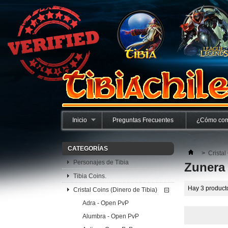
Inicio
Preguntas Frecuentes
¿Cómo com
CATEGORÍAS
>
Cristal
Personajes de Tibia
Zunera 
Tibia Coins.
Hay 3 product
Cristal Coins (Dinero de Tibia)
Adra - Open PvP
Alumbra - Open PvP