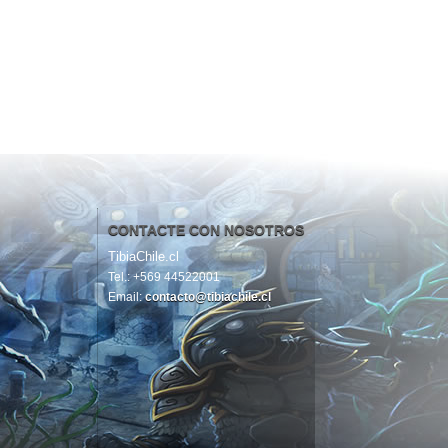
CONTACTE CON NOSOTROS
TibiaChile.cl
Tel.: +569 44522001
Email:
contacto@tibiachile.cl