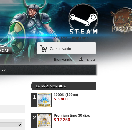
contacto
mapa sitio
Carrito:
vacío
Bienvenido
Entrar
ntry
¡LO MÁS VENDIDO!
1000K (100cc)
1
$ 3.800
Premium time 30 dias
2
$ 12.350