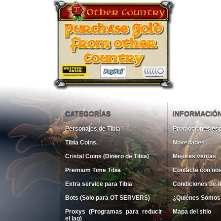
CATEGORÍAS
INFORMACIÓ
Personajes de Tibia
Promociones esp
Tibia Coins.
Novedades
Cristal Coins (Dinero de Tibia)
Mejores ventas
Premium Time Tibia
Contacte con no
Extra service para Tibia
Condiciones de 
Bots (Solo para OT SERVERS)
¿Quiénes Somos
Proxys (Programas para reducir
Mapa del sitio
el lag)