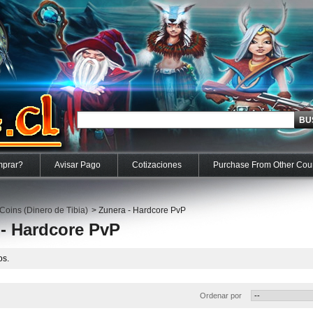
prar?
Avisar Pago
Cotizaciones
Purchase From Other Cou
 Coins (Dinero de Tibia)
>
Zunera - Hardcore PvP
- Hardcore PvP
os.
Ordenar por