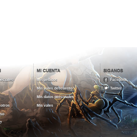
N
MI CUENTA
SIGANOS
eciales
Mis pedidos
Facebook
Mis vales descuento
Twitter
Mis datos personales
sotros
Mis vales
uso
?