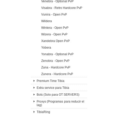
Venebra - Optional PvP
Visabra - Retro Hardcore PvP
Vunira - Open PvP
Wildera
Wintera - Open PvP
Wizera - Open PvP
Xandebra Open PvP
Yobera
Yonabra - Optional PvP
Zenobra - Open PvP
Zuna - Hardcore PvP
Zunera - Hardcore PvP
Premium Time Tibia
Extra service para Tibia
Bots (Solo para OT SERVERS)
Proxys (Programas para reducir el
lag)
TibiaRing